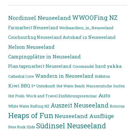
WWOOFing NZ
Nordinsel Neuseeland
Farmarbeit Neuseeland
Weihnachten_in_Neuseeland
Couchsurfing Neuseeland
Autokauf in Neuseeeland
Nelson Neuseeland
Campingplätze in Neuseeland
hard yakka
Plantagenarbeit Neuseeland
Coromandel
Wandern in Neuseeland
Cathedral Cove
Hobbiton
Kiwi BBQ
5* Unterkunft
Hot Water Beach
Wasserrutsche
Surfen
Auto
Hot Pools
Work and Travel Einführungsseminar
Auszeit Neuseeland
White Water Rafting NZ
Rotorua
Heaps of Fun
Neuseeland Ausflüge
Südinsel Neuseeland
Rere Rock Slide