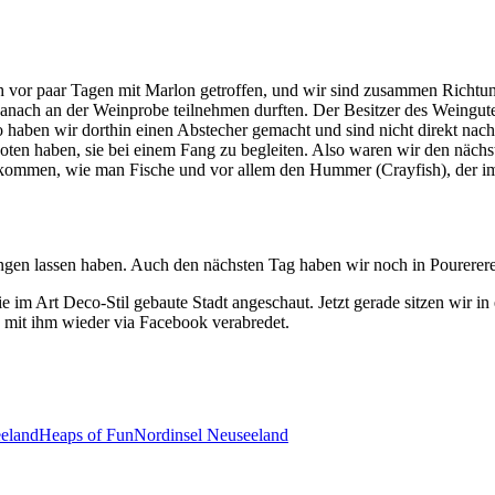
mich vor paar Tagen mit Marlon getroffen, und wir sind zusammen Rich
ach an der Weinprobe teilnehmen durften. Der Besitzer des Weingutes 
haben wir dorthin einen Abstecher gemacht und sind nicht direkt nac
geboten haben, sie bei einem Fang zu begleiten. Also waren wir den n
mmen, wie man Fische und vor allem den Hummer (Crayfish), der im Rest
gen lassen haben. Auch den nächsten Tag haben wir noch in Pourerere
 im Art Deco-Stil gebaute Stadt angeschaut. Jetzt gerade sitzen wir 
 mit ihm wieder via Facebook verabredet.
eland
Heaps of Fun
Nordinsel Neuseeland