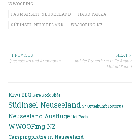
WWOOFING
FARMARBEIT NEUSEELAND
HARD YAKKA
SÜDINSEL NEUSEELAND
WWOOFING NZ
Beitragsnavigation
< PREVIOUS
NEXT >
Queenstown und Arrowtown
Auf der Beerenfarm in Te Anau /
Milford Sound
Kiwi BBQ
Rere Rock Slide
Südinsel Neuseeland
5* Unterkunft
Rotorua
Neuseeland Ausflüge
Hot Pools
WWOOFing NZ
Campingplätze in Neuseeland